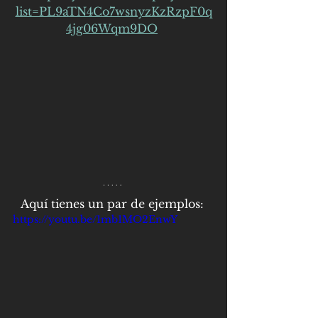
list=PL9aTN4Co7wsnyzKzRzpF0q
4jg06Wqm9DO
Aquí tienes un par de ejemplos: 
https://youtu.be/1mb1MO2EnwY