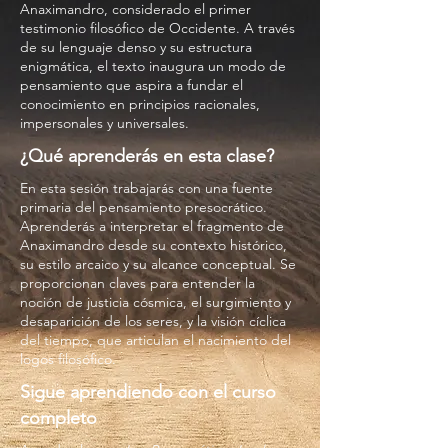
Anaximandro, considerado el primer
testimonio filosófico de Occidente. A través
de su lenguaje denso y su estructura
enigmática, el texto inaugura un modo de
pensamiento que aspira a fundar el
conocimiento en principios racionales,
impersonales y universales.
¿Qué aprenderás en esta clase?
En esta sesión trabajarás con una fuente
primaria del pensamiento presocrático.
Aprenderás a interpretar el fragmento de
Anaximandro desde su contexto histórico,
su estilo arcaico y su alcance conceptual. Se
proporcionan claves para entender la
noción de justicia cósmica, el surgimiento y
desaparición de los seres, y la visión cíclica
del tiempo, que articulan el nacimiento del
logos filosófico.
Sigue aprendiendo con el curso
completo