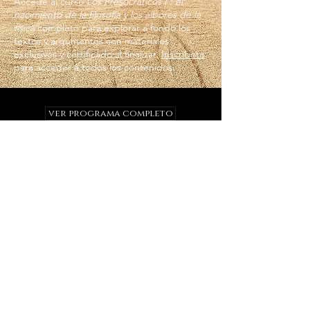
Accede al curso
Los Presocráticos I : el
nacimiento de la filosofía y los albores de la
física
completo para explorar a fondo los
textos y argumentos con materiales
exclusivos y certificado al finalizar.
Inscríbete
para acceder a todos los contenidos.
ver programa completo